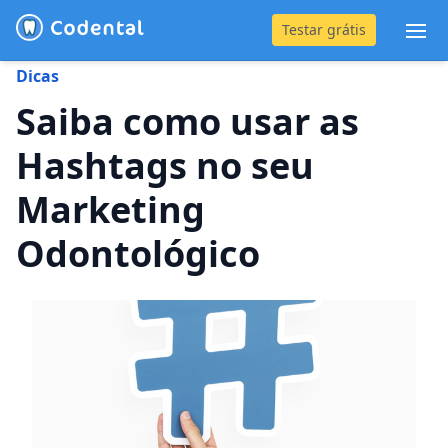
Testar grátis
Abr
Dicas
(31) 4042-0882
Saiba como usar as
Hashtags no seu
Blog
Marketing
Recursos
Odontológico
Preço
Entrar