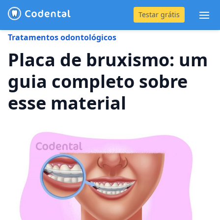
Testar grátis
Abr
Tratamentos odontológicos
(31) 4042-0882
Placa de bruxismo: um
guia completo sobre
Blog
esse material
Recursos
Preço
Entrar