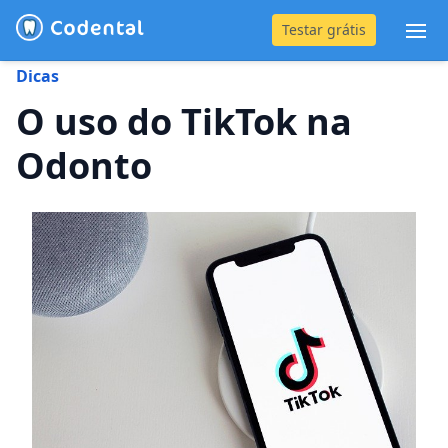
Testar grátis
Abr
Dicas
(31) 4042-0882
O uso do TikTok na
Odonto
Blog
Recursos
Preço
Entrar