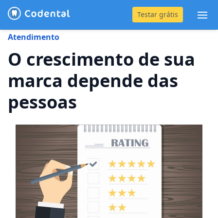
Testar grátis
Abr
Atendimento
(31) 4042-0882
O crescimento de sua
marca depende das
Blog
pessoas
Recursos
Preço
Entrar