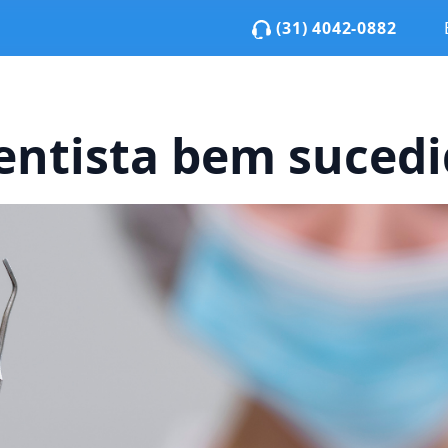
(31) 4042-0882
entista bem suced