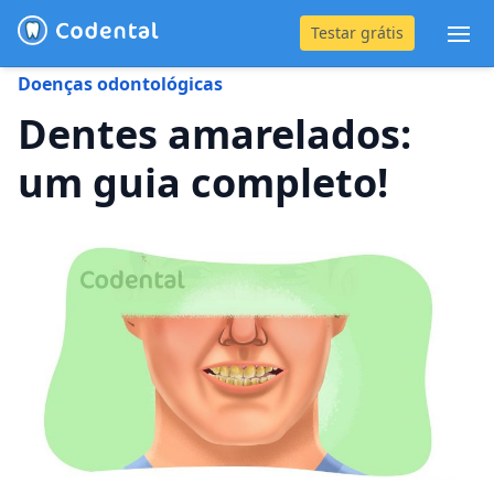
Testar grátis
Abr
Doenças odontológicas
(31) 4042-0882
Dentes amarelados:
um guia completo!
Blog
Recursos
Preço
Entrar