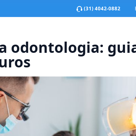
(31) 4042-0882
a odontologia: gui
guros