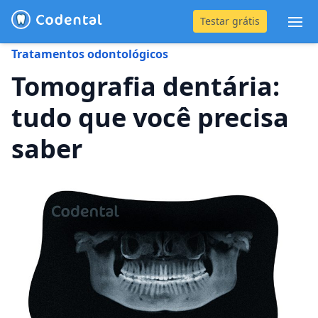
Testar grátis
Abr
Tratamentos odontológicos
(31) 4042-0882
Tomografia dentária:
tudo que você precisa
Blog
saber
Recursos
Preço
Entrar