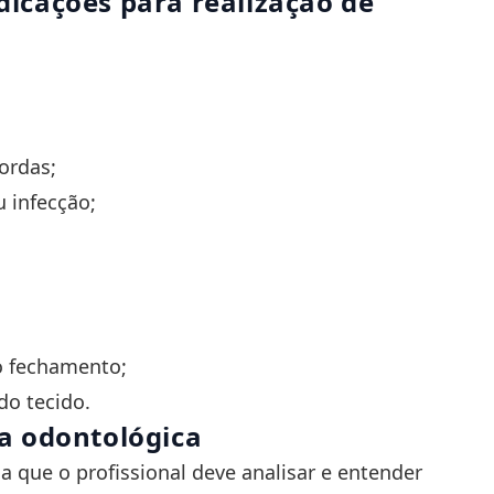
ndicações para realização de
ordas;
 infecção;
o fechamento;
do tecido.
ra odontológica
a que o profissional deve analisar e entender