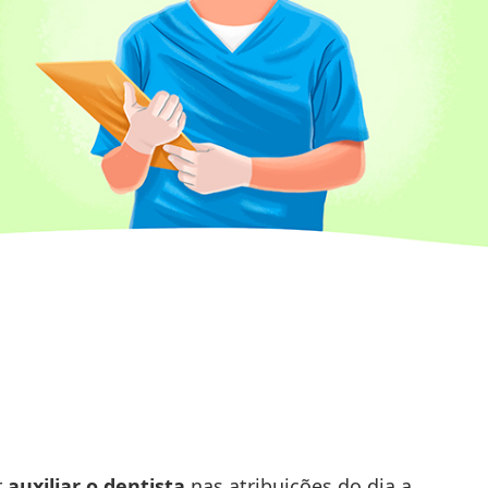
r
auxiliar o dentista
nas atribuições do dia a