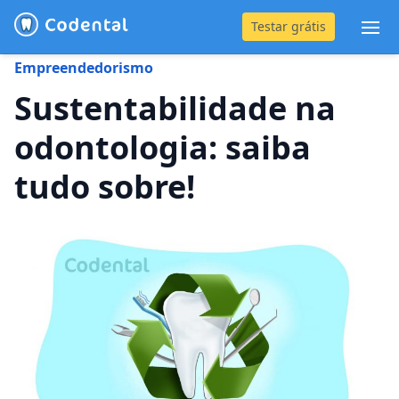
Testar grátis
Abr
Empreendedorismo
(31) 4042-0882
Sustentabilidade na
odontologia: saiba
Blog
tudo sobre!
Recursos
Preço
Entrar