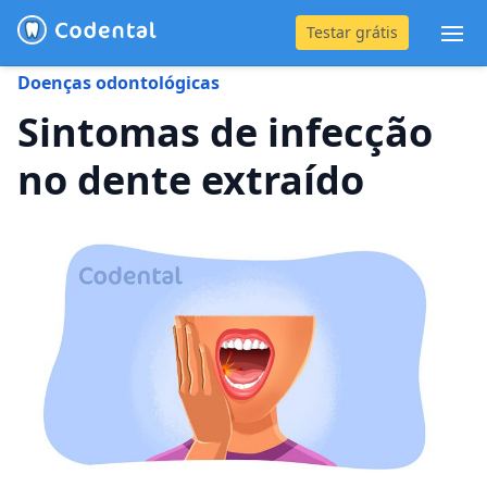
Testar grátis
Abr
Doenças odontológicas
(31) 4042-0882
Sintomas de infecção
no dente extraído
Blog
Recursos
Preço
Entrar