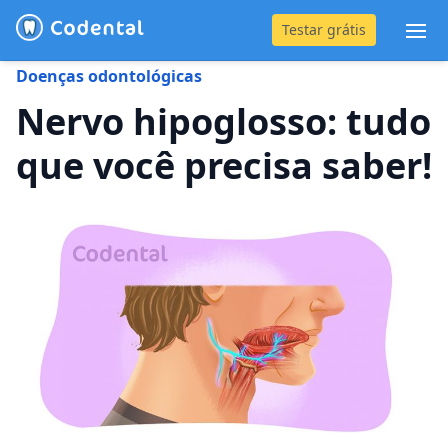
Testar grátis
Abr
Doenças odontológicas
(31) 4042-0882
Nervo hipoglosso: tudo
que você precisa saber!
Blog
Recursos
Preço
Entrar