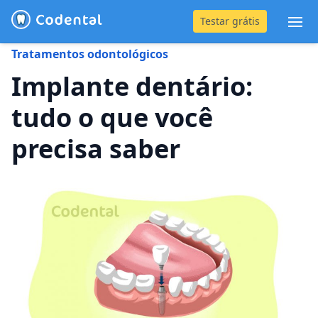
Testar grátis
Abr
Tratamentos odontológicos
(31) 4042-0882
Implante dentário:
tudo o que você
Blog
precisa saber
Recursos
Preço
Entrar