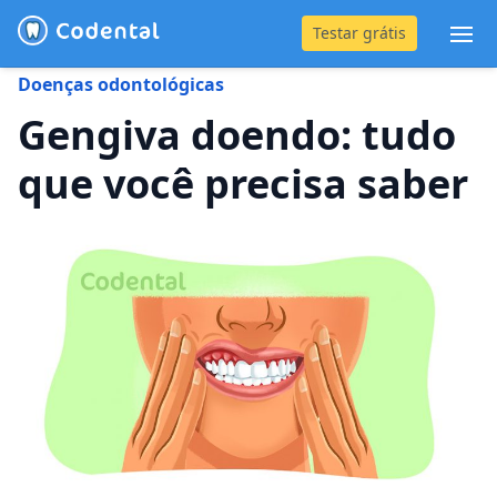
Testar grátis
Abr
Doenças odontológicas
(31) 4042-0882
Gengiva doendo: tudo
que você precisa saber
Blog
Recursos
Preço
Entrar