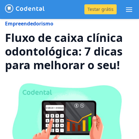
Testar grátis
Abr
Empreendedorismo
(31) 4042-0882
Fluxo de caixa clínica
odontológica: 7 dicas
Blog
para melhorar o seu!
Recursos
Preço
Entrar