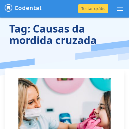
Testar grátis
Abr
Tag:
Causas da
(31) 4042-0882
mordida cruzada
Blog
Recursos
Preço
Entrar