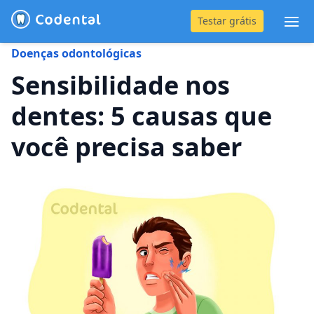
Testar grátis
Abr
Doenças odontológicas
(31) 4042-0882
Sensibilidade nos
dentes: 5 causas que
Blog
você precisa saber
Recursos
Preço
Entrar