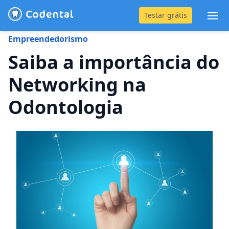
Testar grátis
Abr
Empreendedorismo
(31) 4042-0882
Saiba a importância do
Networking na
Blog
Odontologia
Recursos
Preço
Entrar