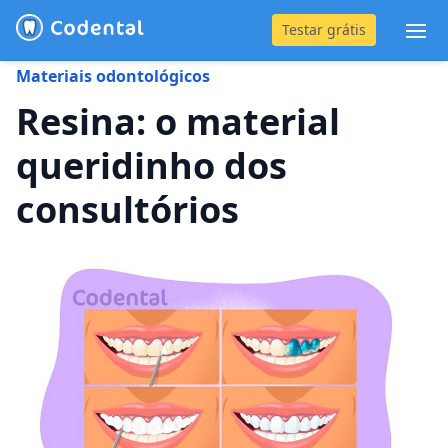
Testar grátis
Abr
Materiais odontológicos
(31) 4042-0882
Resina: o material
queridinho dos
Blog
consultórios
Recursos
Preço
Entrar