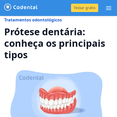
Testar grátis
Abr
Tratamentos odontológicos
(31) 4042-0882
Prótese dentária:
conheça os principais
Blog
tipos
Recursos
Preço
Entrar