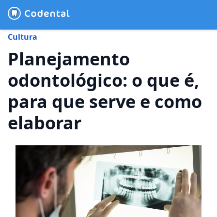
Cultura
(31) 4042-0882
Planejamento
odontológico: o que é,
Blog
para que serve e como
Recursos
elaborar
Preço
Entrar