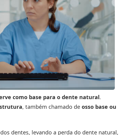
erve como base para o dente natural
.
strutura
, também chamado de
osso base ou
os dentes, levando a perda do dente natural,