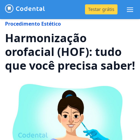
Testar grátis
Abr
Procedimento Estético
(31) 4042-0882
Harmonização
orofacial (HOF): tudo
Blog
que você precisa saber!
Recursos
Preço
Entrar