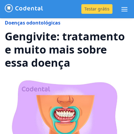
Testar grátis
Abr
Doenças odontológicas
(31) 4042-0882
Gengivite: tratamento
e muito mais sobre
Blog
essa doença
Recursos
Preço
Entrar