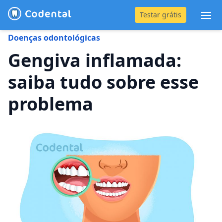
Testar grátis
Abr
Doenças odontológicas
(31) 4042-0882
Gengiva inflamada:
saiba tudo sobre esse
Blog
problema
Recursos
Preço
Entrar