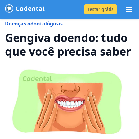
Testar grátis
Abr
Doenças odontológicas
(31) 4042-0882
Gengiva doendo: tudo
que você precisa saber
Blog
Recursos
Preço
Entrar