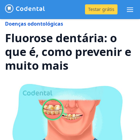
Testar grátis
Abr
Doenças odontológicas
(31) 4042-0882
Fluorose dentária: o
que é, como prevenir e
Blog
muito mais
Recursos
Preço
Entrar