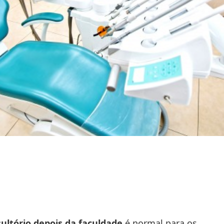
ultório depois da faculdade
é normal para os