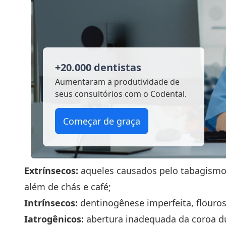
+20.000 dentistas
Aumentaram a produtividade
de
seus consultórios com o Codental.
Começar de graça
Extrínsecos:
aqueles causados pelo tabagismo, 
além de chás e café;
Intrínsecos:
dentinogênese imperfeita, flouro
Iatrogênicos:
abertura inadequada da coroa du