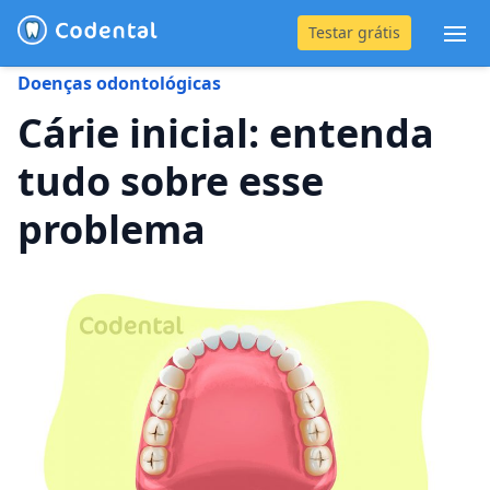
Testar grátis
Abr
Doenças odontológicas
(31) 4042-0882
Cárie inicial: entenda
tudo sobre esse
Blog
problema
Recursos
Preço
Entrar