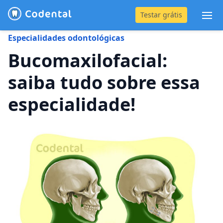
Testar grátis
Abr
Especialidades odontológicas
(31) 4042-0882
Bucomaxilofacial:
saiba tudo sobre essa
Blog
especialidade!
Recursos
Preço
Entrar