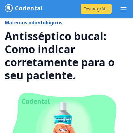
Testar grátis
Abr
Materiais odontológicos
(31) 4042-0882
Antisséptico bucal:
Como indicar
Blog
corretamente para o
Recursos
seu paciente.
Preço
Entrar