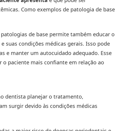
paciente apresenta
e que pode ser
istêmicas. Como exemplos de patologia de base
 patologias de base permite também educar o
l e suas condições médicas gerais. Isso pode
ivas e manter um autocuidado adequado. Esse
r o paciente mais confiante em relação ao
o dentista planejar o tratamento,
sam surgir devido às condições médicas
as a maior risco de doenças periodontais e