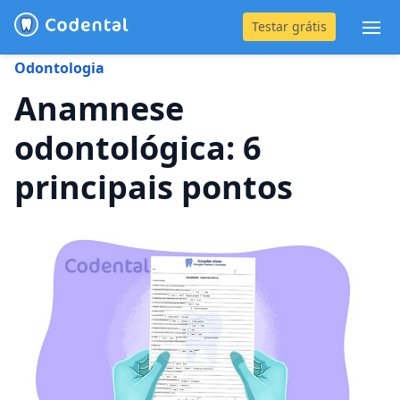
Testar grátis
Abr
Odontologia
(31) 4042-0882
Anamnese
odontológica: 6
Blog
principais pontos
Recursos
Preço
Entrar