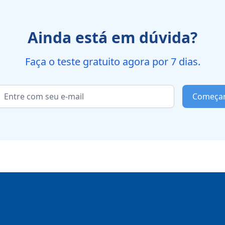
Ainda está em dúvida?
Faça o teste gratuito agora por 7 dias.
Começa