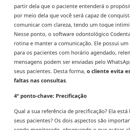
partir dela que o paciente entenderá o propósi
por meio dela que você será capaz de conquistar
comunicar com clareza, tendo um toque intimis
Nesse ponto, o
software odontológico Codenta
rotina e manter a comunicação. Ele possui u
para os pacientes com horário agendado, rele
mensagens podem ser enviadas pelo WhatsApp 
seus pacientes. Desta forma,
o cliente evita
faltas nas consultas
.
4º ponto-chave: Precificação
Qual a sua referência de precificação? Ela est
seus pacientes? Os dois aspectos são importa
sendo monitorado, observando o que outras cl